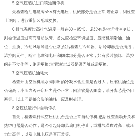
5.空气压缩机进口喷油而停机
先检查断油电磁阀5SV有无电压，机械部分是否正常;若正常，则检查
止逆阀，进行重新装配或更换。
6.排气温度过高排气温度一般在80～95℃。若没有足够润滑油冷却，
则会使温度过高而引起故障。首先应检查环境温度、压缩机润滑油、油
位、油质、冷动风扇等是否正常;然后检查油冷却器、后冷却器是否清洁，
温控阀元件、断油电磁阀电压和阀体部分是否正常，如有膜片损坏、温控
阀芯不动作等，则需更换;查看油过滤器是否弄脏或需更换。
7.空气压缩机油耗大
检查开山空压机疏水阀排出的冷凝水含油量是否过大，压缩机油位是
否偏高，小压力阀开启压力是否正常，回油管是否阻塞，油分离芯是否阻
塞等。以上问题都会影响油耗，应及时处理。
8.空压机运行中自动停机
首先，检查螺杆式空压机机台是否正常自动停机;然后检查自动开关和
热继电器是否动作，是否引起冷却风扇电机停止，或排气温度过高，或压
力过高等，以及电机电压是否正常等。